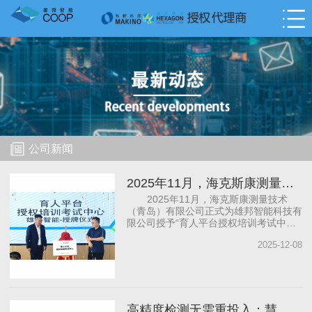
公司新闻
2025年11月，海克斯康测量技术（青岛）有限公司正式为雄邦
2025年11月，海克斯康测量技术
（青岛）有限公司正式为雄邦智能科技有
限公司授予“育人平台授权培训考试中
心”牌匾，并在雄邦无锡培训中心成功举
2025-12-08
办首场PC-DMIS操作员认证考试。
高精度检测无需重投入：慧质云云端方案重构企业质控体系